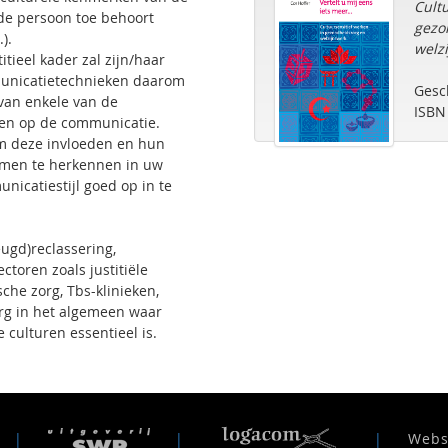
Cult
de persoon toe behoort
gezo
.).
welzi
titieel kader zal zijn/haar
municatietechnieken daarom
Gesc
van enkele van de
ISBN
den op de communicatie.
om deze invloeden en hun
rmen te herkennen in uw
nicatiestijl goed op in te
ugd)reclassering,
ctoren zoals justitiële
sche zorg, Tbs-klinieken,
rg in het algemeen waar
culturen essentieel is.
|
|
|
Webs