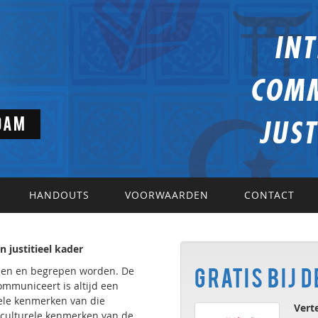
dam
HANDOUTS
VOORWAARDEN
CONTACT
n justitieel kader
pen en begrepen worden. De
Gratis bij 
mmuniceert is altijd een
uele kenmerken van die
Verte
 culturele kenmerken van de