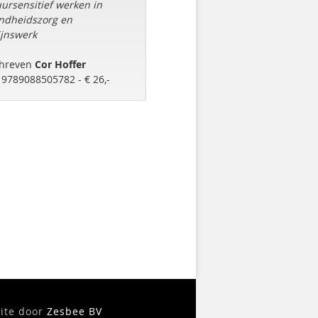
uursensitief werken in
ndheidszorg en
jnswerk​
hreven
Cor Hoffer
 9789088505782 - € 26,-
ite door
Zesbee BV