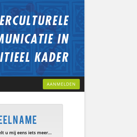
AANMELDEN
deelname
lt u mij eens iets meer...