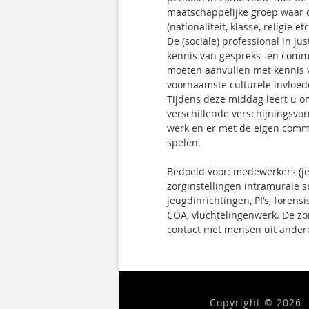
maatschappelijke groep waar 
(nationaliteit, klasse, religie etc
De (sociale) professional in jus
kennis van gespreks- en com
moeten aanvullen met kennis 
voornaamste culturele invloe
Tijdens deze middag leert u 
verschillende verschijningsvo
werk en er met de eigen commu
spelen.
Bedoeld voor: medewerkers (je
zorginstellingen intramurale se
jeugdinrichtingen, PI’s, forensi
COA, vluchtelingenwerk. De zo
contact met mensen uit andere 
Copyright © 2026